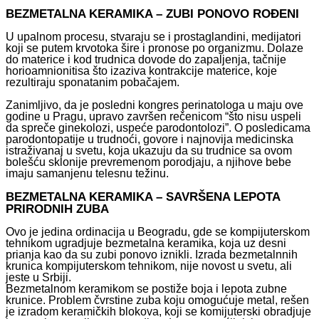
BEZMETALNA KERAMIKA – ZUBI PONOVO ROĐENI
U upalnom procesu, stvaraju se i prostaglandini, medijatori
koji se putem krvotoka šire i pronose po organizmu. Dolaze
do materice i kod trudnica dovode do zapaljenja, tačnije
horioamnionitisa što izaziva kontrakcije materice, koje
rezultiraju sponatanim pobačajem.
Zanimljivo, da je posledni kongres perinatologa u maju ove
godine u Pragu, upravo završen rečenicom “što nisu uspeli
da spreče ginekolozi, uspeće parodontolozi”. O posledicama
parodontopatije u trudnoći, govore i najnovija medicinska
istraživanaj u svetu, koja ukazuju da su trudnice sa ovom
bolešću sklonije prevremenom porodjaju, a njihove bebe
imaju samanjenu telesnu težinu.
BEZMETALNA KERAMIKA – SAVRŠENA LEPOTA
PRIRODNIH ZUBA
Ovo je jedina ordinacija u Beogradu, gde se kompijuterskom
tehnikom ugradjuje bezmetalna keramika, koja uz desni
prianja kao da su zubi ponovo iznikli. Izrada bezmetalnnih
krunica kompijuterskom tehnikom, nije novost u svetu, ali
jeste u Srbiji.
Bezmetalnom keramikom se postiže boja i lepota zubne
krunice. Problem čvrstine zuba koju omogućuje metal, rešen
je izradom keramičkih blokova, koji se komijuterski obradjuje