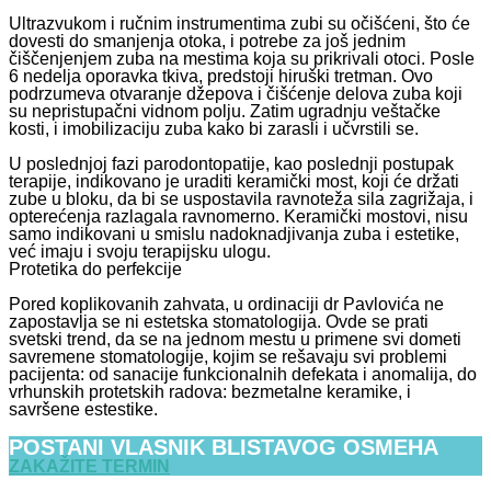
Ultrazvukom i ručnim instrumentima zubi su očišćeni, što će
dovesti do smanjenja otoka, i potrebe za još jednim
čiščenjenjem zuba na mestima koja su prikrivali otoci. Posle
6 nedelja oporavka tkiva, predstoji hiruški tretman. Ovo
podrzumeva otvaranje džepova i čišćenje delova zuba koji
su nepristupačni vidnom polju. Zatim ugradnju veštačke
kosti, i imobilizaciju zuba kako bi zarasli i učvrstili se.
U poslednjoj fazi parodontopatije, kao poslednji postupak
terapije, indikovano je uraditi keramički most, koji će držati
zube u bloku, da bi se uspostavila ravnoteža sila zagrižaja, i
opterećenja razlagala ravnomerno. Keramički mostovi, nisu
samo indikovani u smislu nadoknadjivanja zuba i estetike,
već imaju i svoju terapijsku ulogu.
Protetika do perfekcije
Pored koplikovanih zahvata, u ordinaciji dr Pavlovića ne
zapostavlja se ni estetska stomatologija. Ovde se prati
svetski trend, da se na jednom mestu u primene svi dometi
savremene stomatologije, kojim se rešavaju svi problemi
pacijenta: od sanacije funkcionalnih defekata i anomalija, do
vrhunskih protetskih radova: bezmetalne keramike, i
savršene estestike.
POSTANI VLASNIK BLISTAVOG OSMEHA
ZAKAŽITE TERMIN