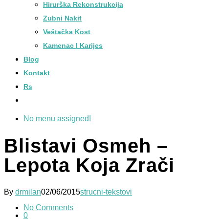
Hirurška Rekonstrukcija
Zubni Nakit
Veštačka Kost
Kamenac I Karijes
Blog
Kontakt
Rs
No menu assigned!
Blistavi Osmeh –
Lepota Koja Zrači
By
drmilan
02/06/2015
strucni-tekstovi
No Comments
0