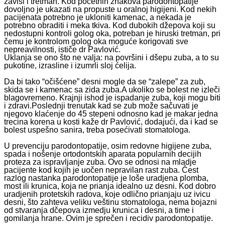
zavisi i tretman. Kod početnih znakova parodontopatije
dovoljno je ukazati na propuste u oralnoj higijeni. Kod nekih
pacijenata potrebno je ukloniti kamenac, a nekada je
potrebno obraditi i meka tkiva. Kod dubokih džepova koji su
nedostupni kontroli golog oka, potreban je hiruski tretman, pri
čemu je kontrolom golog oka moguće korigovati sve
nepreavilnosti, ističe dr Pavlović.
Uklanja se ono što ne valja: na površini i dšepu zuba, a to su
pukotine, izrasline i izumrli sloj ćelija.
Da bi tako “očišćene” desni mogle da se “zalepe” za zub,
skida se i kamenac sa zida zuba.A ukoliko se bolest ne izleči
blagovremeno. Krajnji ishod je ispadanje zuba, koji mogu biti
i zdravi.Poslednji trenutak kad se zub može sačuvati je
njegovo klaćenje do 45 stepeni odnosno kad je makar jedna
trecina korena u kosti kaže dr Pavlović, dodajući, da i kad se
bolest uspešno sanira, treba posećivati stomatologa.
U prevenciju parodontopatije, osim redovne higijene zuba,
spada i nošenje ortodontskih aparata popularnih decijih
proteza za ispravljanje zuba. Ovo se odnosi na mladje
pacijente kod kojih je uočen nepravilan rast zuba. Čest
razlog nastanka parodontopatije je loše uradjena plomba,
most ili krunica, koja ne prianja idealno uz desni. Kod dobro
uradjenih protetskih radova, koje odlično prianjaju uz ivicu
desni, što zahteva veliku veštinu stomatologa, nema bojazni
od stvaranja dčepova izmedju krunica i desni, a time i
gomilanja hrane. Ovim je sprečen i recidiv parodontopatije.