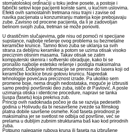
stomatoloskoj ordinaciji u toku jedne posete, a postoje i
fabrički setovi koje pacijenti koriste sami, u kućnim uslovima.
Efekti ovih samostalnih tretmana nisu trajni i zavise od
navika pacijenata u konzumiranju materija koje prebojavaju
zube. Zavisno od procene pacijenta, da li je zadovoljan
belinom svojih zuba, tretman se može ponoviti.
U drastičnim slučajevima, gde nisu od pomoći ni specijane
supstance, najbolje rešenje ovog problema su bezmetalne
keramičke krunice. Tamno tkivo zuba se uklanja sa svih
strana za debljinu keramike a potom se uzima otisak visoko
preciznim otisnim masama. Takav otisak se zatim
kompjuterski skenira i softverski obradjuje, kako bi se
pronašlo najbolje estetsko rešenje i postigla maksimalna
prirodnost. Dobijene informacije se prenose do lasera koji od
keramičke kockice brusi gotovu krunicu. Napredak
tehnologije povećava preciznost izrade. Pa ukoliko sem
promene boje, nema drugih nedostataka, moguće je izbrusiti
samo prednji površinski deo zuba, ističe dr Pavlović. A posle
uzimanja otiska i identicne procedure, napravi se tanka
ljuspa (fasetu) koja prekriva zub.
Princip ovih nadoknada počeo je da se razvija pedesetih
godina u Holivudu da bi nesavršene zvezde sa filmskog
platna dobile savršene osmehe. Kod faseta prirodnost je
maksimalna jer se svetlost ne odbija od površine, već se
prelama u dubljim zubnim strukturama baš kao kod prirodnih
zuba.
Potpuno naleganje rubova kruna ili faseta na izbrušene