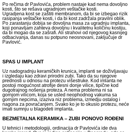
Po rečima dr Pavlovića, problem nastaje kad nema dovoljno
kosti, što se rešava ugradnjom veštačke kosti.
Ugradjena kost se zaštiti membranom, da bi se izbegao rizik
rasipanja veštačke kosti, i da bi kost zadržala pravilni oblik.
Po zarastanju dobija se dovoljna masa za ugradnju implanta,
koji ponavljam zahteva dovoljnu i kvalitetnu količinu kostiju,
da bi mogao da se zašrafi. Ali strahovi od njegovog kasnijeg
odbacivanja, danas su potpuno neosnovani, zaključuje dr
Pavlović.
SPAS U IMPLANT
Uz nadogradnju keramičkih krunica, implanti se doživljavaju
i izgledaju kao zdravi prirodni zubi. Tako da su njegove
prednosti u odnosu na protezu višestruke. Kod imlanta ne
postoji mogućnost atrofije desni donje vilice, tipične kod
dugotrajnog nošenja proteza. A nema problema ni sa
gornjom vilicom, koja se usled neophodnog vakuma sa
gornjim nepcima, izaziva niz problema, izmedju ostalog i
nagona za povraćanjem. Svako ko je to okusio protezu, neće
imati sumnju u blagodeti implanta.
BEZMETALNA KERAMIKA – ZUBI PONOVO ROĐENI
U tehnici i metodologiji, ordinacija dr Pavlovića ide dva