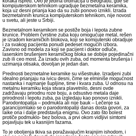
koraka ispred. Ovo je jedina ordinacija u Beogradu, gde se
kompijuterskom tehnikom ugradjuje bezmetalna keramika,
koja uz desni prianja kao da su zubi ponovo iznikli. Izrada
bezmetalnnih krunica kompijuterskom tehnikom, nije novost
u svetu, ali jeste u Srbiji.
Bezmetalnom keramikom se postiže boja i lepota zubne
krunice. Problem čvrstine zuba koju omogućuje metal, rešen
je izradom keramičkih blokova, koji se komijuterski obradjuje
i za svakog pacijenta ponudi pedeset mogućih izbora.
Zavisno od modela za koji se pacijent i doktor odluče,
laserskim brušenjem keramičkog bloka se dobije pojedinačni
zub ili ceo most. Za izradu ovih zuba, od momenta brušenja i
uzimanja otisaka, dovoljan je jedan dan.
Prednosti bezmetalne keramike su višestruke. Izradjeni zubi
idealno prianjaju na ivicu desni, čime se elminiše mogućnost
nastanka i najmanje šupljine, time i kvara zuba. U odnosu na
metalnu keramiku koja stvara plavetnilo, desni ovde
zadržavaju prirodnu roze boju, a odsustvo metala daje
prirodnost i lepotu zuba, pa izgledaju kao ponovo iznikli.
Parodontopatija – podmukla ali nije bauk – Lečenje sa
garancijomIako se o parodontopatiji danas dosta govori, za
laike ona i dalje predstavlja enigmu. Ovo zato što bolest
protiče podmuklo- bez bolova, a prvi okom vidljivi simtomi
pojavljuju tek u kasnijim fazama.
To je oboljenja tkiva sa poražavajućim krajnjim ishodom, i