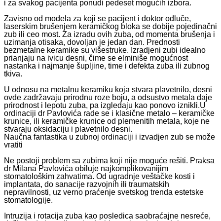
i za svakog pacijenta ponudi pedeset mogućih izbora.
Zavisno od modela za koji se pacijent i doktor odluče,
laserskim brušenjem keramičkog bloka se dobije pojedinačni
zub ili ceo most. Za izradu ovih zuba, od momenta brušenja i
uzimanja otisaka, dovoljan je jedan dan. Prednosti
bezmetalne keramike su višestruke. Izradjeni zubi idealno
prianjaju na ivicu desni, čime se elminiše mogućnost
nastanka i najmanje šupljine, time i defekta zuba ili zubnog
tkiva.
U odnosu na metalnu keramiku koja stvara plavetnilo, desni
ovde zadržavaju prirodnu roze boju, a odsustvo metala daje
prirodnost i lepotu zuba, pa izgledaju kao ponovo iznikli.U
ordinaciji dr Pavlovića rade se i klasične metalo – keramičke
krunice, ili keramičke krunice od plemenitih metala, koje ne
stvaraju oksidaciju i plavetnilo desni.
Naučna fantastika u zubnoj ordinaciji i izvadjen zub se može
vratiti
Ne postoji problem sa zubima koji nije moguće rešiti. Praksa
dr Milana Pavlovića obiluje najkomplikovanijim
stomatološkim zahvatima. Od ugradnje veštačke kosti i
implantata, do sanacije razvojnih ili traumatskih
nepravilnosti, uz verno praćenje svetskog trenda estetske
stomatologije.
Intruzija i rotacija zuba kao posledica saobraćajne nesreće,