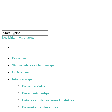
Dr. Milan Pavlović
Početna
Stomatološka Ordinacija
O Doktoru
Intervencije
Beljenje Zuba
Paradontopatija
Estetska I Korektivna Protetika
Bezmetalna Keramika