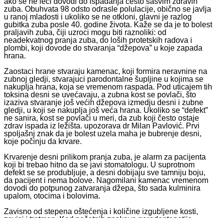
ako se ne leči dovodi do ispadanja često sasvim zdravih
zuba. Obuhvata 98 odsto odrasle polulacije, obično se javlja
u ranoj mladosti i ukoliko se ne otkloni, glavni je razlog
gubitka zuba posle 40. godine života. Kaže se da je to bolest
praljavih zuba, čiji uzroci mogu biti raznoliki: od
neadekvatnog pranja zuba, do loših protetskih radova i
plombi, koji dovode do stvaranja “džepova” u koje zapada
hrana.
Zaostaci hrane stvaraju kamenac, koji formira neravnine na
zubnoj gledji, stvarajuci parodontalne šupljine u kojima se
nakuplja hrana, koja se vremenom raspada. Pod uticajem tih
toksina desni se uvećavaju, a zubna kost se povlači, što
izaziva stvaranje još većih džepova izmedju desni i zubne
gledji, u koji se nakuplja još veća hrana. Ukoliko se “defekt”
ne sanira, kost se povlači u meri, da zub koji često ostaje
zdrav ispada iz ležišta. upozorava dr Milan Pavlović. Prvi
spoljašnj znak da je bolest uzela maha je bubrenje desni,
koje počinju da krvare.
Krvarenje desni prilikom pranja zuba, je alarm za pacijenta
koji bi trebao hitno da se javi stomatologu. U suprotnom
defekt se se produbljuje, a desni dobijaju sve tamniju boju,
da pacijent i nema bolove. Nagomilani kamenac vremenom
dovodi do potpunog zatvaranja džepa, što sada kulminira
upalom, otocima i bolovima.
Zavisno od stepena oštećenja i količine izgubljene kosti,