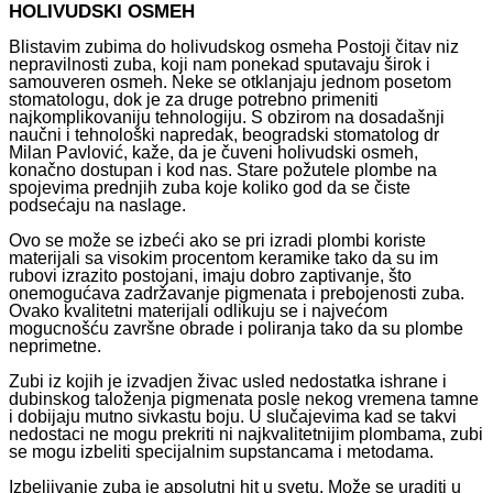
HOLIVUDSKI OSMEH
Blistavim zubima do holivudskog osmeha Postoji čitav niz
nepravilnosti zuba, koji nam ponekad sputavaju širok i
samouveren osmeh. Neke se otklanjaju jednom posetom
stomatologu, dok je za druge potrebno primeniti
najkomplikovaniju tehnologiju. S obzirom na dosadašnji
naučni i tehnološki napredak, beogradski stomatolog dr
Milan Pavlović, kaže, da je čuveni holivudski osmeh,
konačno dostupan i kod nas. Stare požutele plombe na
spojevima prednjih zuba koje koliko god da se čiste
podsećaju na naslage.
Ovo se može se izbeći ako se pri izradi plombi koriste
materijali sa visokim procentom keramike tako da su im
rubovi izrazito postojani, imaju dobro zaptivanje, što
onemogućava zadržavanje pigmenata i prebojenosti zuba.
Ovako kvalitetni materijali odlikuju se i najvećom
mogucnošću završne obrade i poliranja tako da su plombe
neprimetne.
Zubi iz kojih je izvadjen živac usled nedostatka ishrane i
dubinskog taloženja pigmenata posle nekog vremena tamne
i dobijaju mutno sivkastu boju. U slučajevima kad se takvi
nedostaci ne mogu prekriti ni najkvalitetnijim plombama, zubi
se mogu izbeliti specijalnim supstancama i metodama.
Izbeljivanje zuba je apsolutni hit u svetu. Može se uraditi u