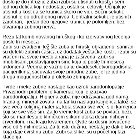
došlo je do intruzije zuba (zubi su utisnuti u kost), i sem
jednog delića koji nedostaje, ostali su celoviti. Očnjak je
utisnut u kost da se krunica skoro ne vidi. Bočni sekutic
utisnut je do odredjenog nivoa. Centralni sekutic je utisnit i
zarotiran, i jedan deo njegove krunice je polomljen, bez
otvaranja zubnog nerva.
Rezultat kombinovanog hiruškog i konzervativnog lečenja
posle tri meseca
Zubi su izvadjeni, ležište zuba je hiruški obradjeno, sanirani
su defekti zubnih čašica uz dodatak veštačke kosti , i zubi su
vraćeni na svoje mesto,a rana je zašivena. Zubi su
imobilisani, postavljanjem šine koja je posle tri meseca
uklonjena. Veoma je važno da je dvadesetčetvorogodišnja
pacijentkinja sačuvala svoje prirodne zube, jer je jedina
druga mogućnost bila protetsko zbrinjavanje.
Tvrde i meke zubne naslage kao uzrok parodontopatije
Prvashodni problem je kamenac koji je izazvao
parodontopatiju. Higijena zuba nije održavana godinama,
hrana je mineralizovala, na tanku naslagu kamenca taloži se
sve veća količina materija, koja stvara sve veći sloj kamenca,
koji se sve više širi. Za to vreme kost zuba se povlači, beži,
što se manifestuje kliničkom slikom otoka desni, njihovim
crvenilom, i na kraju krvarenjem. Ovde su desni povučene
više od 5 milimetara. Za tu istu dužinu, nestala je dakle kost,
koja daje čvrstinu zubu. Zubi sa slike, su u početnoj fazi
klaćenja.