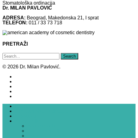
Stomatološka ordinacija
Dr. MILAN PAVLOVIĆ
ADRESA:
Beograd, Makedonska 21, I sprat
TELEFON:
011 / 33 73 718
PRETRAŽI
© 2026 Dr. Milan Pavlović.
Početna
Stomatološka Ordinacija
O doktoru
Intervencije
Beljenje zuba
Paradontopatija
Estetska i korektivna protetika