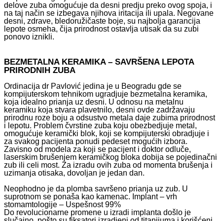
delove zuba omogućuje da desni predju preko ovog spoja, i
na taj način se izbegava njihova iritacija ili upala. Negovane
desni, zdrave, bledoružičaste boje, su najbolja garancija
lepote osmeha, čija prirodnost ostavlja utisak da su zubi
ponovo iznikli.
BEZMETALNA KERAMIKA – SAVRŠENA LEPOTA
PRIRODNIH ZUBA
Ordinacija dr Pavlović jedina je u Beogradu gde se
kompijuterskom tehnikom ugradjuje bezmetalna keramika,
koja idealno prianja uz desni. U odnosu na metalnu
keramiku koja stvara plavetnilo, desni ovde zadržavaju
prirodnu roze boju a odsustvo metala daje zubima prirodnost
i lepotu. Problem čvrstine zuba koju obezbedjuje metal,
omogućuje keramički blok, koji se kompijuterski obradjuje i
za svakog pacijenta ponudi pedeset mogućih izbora.
Zavisno od modela za koji se pacijent i doktor odluče,
laserskim brušenjem keramičkog bloka dobija se pojedinačni
zub ili celi most. Za izradu ovih zuba od momenta brušenja i
uzimanja otisaka, dovoljan je jedan dan.
Neophodno je da plomba savršeno prianja uz zub. U
suprotnom se ponaša kao kamenac. Implant – vrh
stomamtologije – Uspešnost 99%
Do revolucionarne promene u izradi implanta došlo je
slučajno, pošto su fiksatori izradjeni od titanijuma i korišćeni