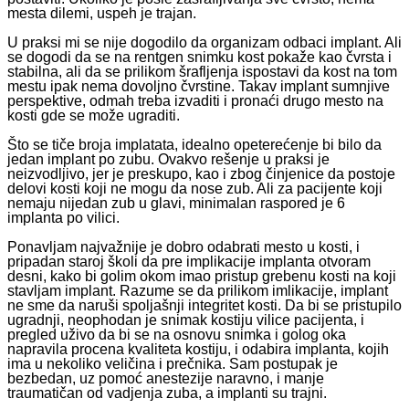
mesta dilemi, uspeh je trajan.
U praksi mi se nije dogodilo da organizam odbaci implant. Ali
se dogodi da se na rentgen snimku kost pokaže kao čvrsta i
stabilna, ali da se prilikom šrafljenja ispostavi da kost na tom
mestu ipak nema dovoljno čvrstine. Takav implant sumnjive
perspektive, odmah treba izvaditi i pronaći drugo mesto na
kosti gde se može ugraditi.
Što se tiče broja implatata, idealno opeterećenje bi bilo da
jedan implant po zubu. Ovakvo rešenje u praksi je
neizvodljivo, jer je preskupo, kao i zbog činjenice da postoje
delovi kosti koji ne mogu da nose zub. Ali za pacijente koji
nemaju nijedan zub u glavi, minimalan raspored je 6
implanta po vilici.
Ponavljam najvažnije je dobro odabrati mesto u kosti, i
pripadan staroj školi da pre implikacije implanta otvoram
desni, kako bi golim okom imao pristup grebenu kosti na koji
stavljam implant. Razume se da prilikom imlikacije, implant
ne sme da naruši spoljašnji integritet kosti. Da bi se pristupilo
ugradnji, neophodan je snimak kostiju vilice pacijenta, i
pregled uživo da bi se na osnovu snimka i golog oka
napravila procena kvaliteta kostiju, i odabira implanta, kojih
ima u nekoliko veličina i prečnika. Sam postupak je
bezbedan, uz pomoć anestezije naravno, i manje
traumatičan od vadjenja zuba, a implanti su trajni.