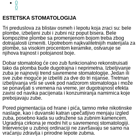
0
0
ESTETSKA STOMATOLOGIJA
Tri preduslova za blistav osmeh i lepotu koja zraci su: bele
plombe, izbeljeni zubi i zubni niz poput bisera. Bele
kompozitne plombe sa promenjenom bojom treba zbog
dotrajalosti izmeniti. Upotrebom najkvalitetnijih materijala za
plombe, sa visokim procentom keramike, ostvaruje se
njihova trajnost i potojanost boje.
Dobar stomatolog će ceo zub funkcionalno rekonstruisati
tako da plomba bude dugotrajna i neprimetna. Izbeljivanje
zuba je najnoviji trend savremene stomatologije. Jedan ili
sve zube moguće je izbeliti za dve do tri nijanse. Tretman
izbeljivanja vrši se uvek pod nadzorom stomatologa i može
se ponavljati s vremena na vreme, jer dugotrajnost efekta
zavisi od navika pacijenata i konzumiranja namirnica koje
prebojavaju zube.
Pored pigmentacija od hrane i pića, tamno mrke nikotinske
naslage, kao i duvanski katran upečatljivo menjaju izgled
zuba, posebno kada su udružene sa zubnim kamencem.
Ugradnja cirkona je modni hit u savremenoj stomatologiji.
Intervencije u zubnoj ordinaciji ne završavaju se samo na
vraćanju zdravlja i prirodne lepote zubma.