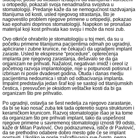
u ortopediji, pokazali svoja nenadmašna svojstva u
stomatologiji. Predanje kaže da se nemogućnost razdvajanja
titanijuma od kosti, usled njegovog strastanja, što je
nagovestilo problem njegove primene u ortopediji, pokazao
kao epohalni doprinos stomatologiji. Napokon se pronašao
materijal koji kost prihvata kao svoju i može da nosi zub.
Ovo otkriće ohrabrilo je stomatologiju u toj meri, da su u
početku primene titanijuma pacijentima odmah po ugradnji,
aplicirane i zubne krunice, ne čekajući da ugradjeni implant
zaraste. Usled te ekspresne “procedure”, opterećenja
implanta pre njegovog zarastanja, dešavalo se da ga
organizam ne prihvati. Nažalost, negativan imidž i oreol iz
početnog razvoja implantologije, nije u potpunosti potisnut i
izbrisan ni posle dvadeset godina. Otuda i danas medju
pacijentima nedoumica i strah od odbacivanja implanta.
Impalnt predstavlja jedan šraf koji se sastoji od titanijumskih
čestica, i presvučen je oksidom veštačke kosti da bi ga
organizam što pre prihvatio.
Po ugradnji, ostavlja se šest nedelja za njegovo zarastanje,
da bi se kao nosač zuba tek tada opteretio supra strukturom i
keramičkom krunicom. Razvoj stomatologije išao je ka tome
da organizam što pre prihvati implant, tako da uspešnost
njegove primene u savremenoj stomatologiji iznosti 99 odsto,
kaže dr Milan Pavlović. Ovo podrazumeva, ističe dr Pavlović,
da se prethodno odabere dobro mesto gde će se implant
postaviti. Ukoliko je posle zašrafljivanja sve čvrsto, nema